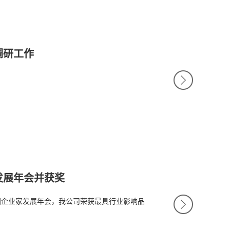
调研工作
M
O
R
E
发展年会并获奖
M
中国企业家发展年会，我公司荣获最具行业影响品
O
R
E