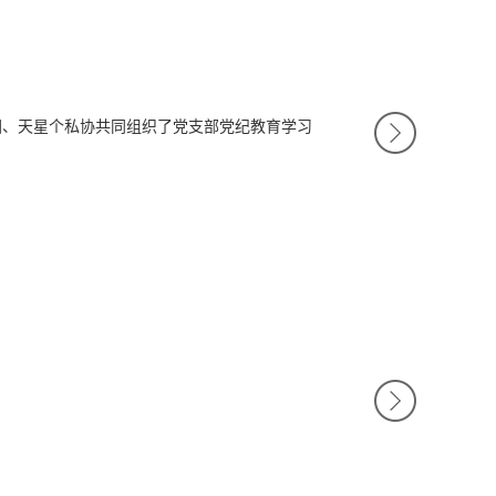
M
集团、天星个私协共同组织了党支部党纪教育学习
O
R
E
M
O
R
E