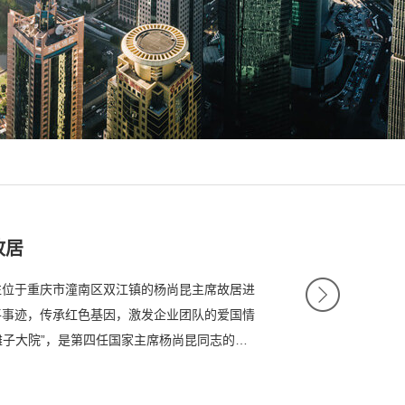
故居
M
往位于重庆市潼南区双江镇的杨尚昆主席故居进
O
R
平事迹，传承红色基因，激发企业团队的爱国情
E
滩子大院”，是第四任国家主席杨尚昆同志的诞
杨...