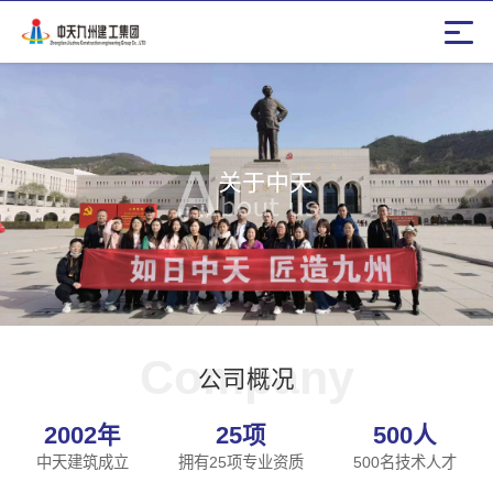
Company
公司概况
2002
年
25
项
500
人
中天建筑成立
拥有25项专业资质
500名技术人才