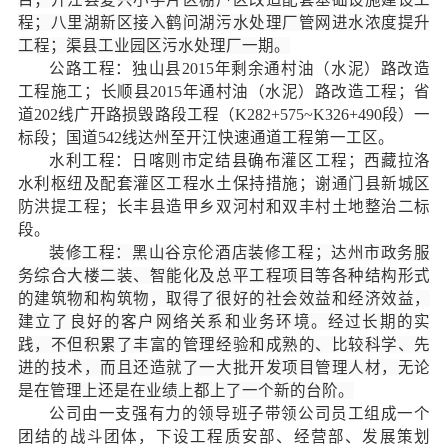
程；八里湖新区接入鹤问湖污水处理厂管网进水浓度提升
工程；渠县工业园区污水处理厂一期。
公路工程：独山县2015年剩余通村油（水泥）路改造
工程施工；长顺县2015年通村油（水泥）路改造工程；省
道202线广开路损毁路段工程（K282+575~K326+490段）一
标段；国道542线达州至开江快速通道工程第一工区。
水利工程：日喀则市定结县确布灌区工程；
西藏拉洛
水利枢纽及配套灌区工程水土保持措施
；谢通门县新城区
防洪提工程；长丰县造甲乡双河村和双丰村土地整治二标
段。
装修工程：黑山谷京伦酒店装修工程；达州市政务服
务综合大楼二装、智能化及总平工程项目等各种结构形式
的建筑物和构筑物，取得了很好的社会效益和经济效益，
建立了良好的客户网络关系和业务环境。经过长期的实
践，不但积累了丰富的管理经验和成熟的、比较科学、先
进的技术，而且还造就了一大批开发项目管理人材，无论
是在管理上还是在业绩上都上了一个新的台阶。
公司由一支强有力的领导班子带领公司员工组成一个
团结的战斗团体，下设工程质安部、经营部、发展策划