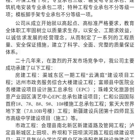
程、环保工程十项；专业承包三级：输变电专业承包、建
筑机电安装专业承包二项；特种工程专业承包不分等级一
项；模板脚手架专业承包不分等级一项。
公司从成立开始就以高起点、高标准严格要求，教育
全体职工牢固树立以质量求生存，以安全、工期求效益，
以诚信求发展的经营理念，从而制定了一系列的工程质
量、安全保证措施，建立了科学、全面、完整的质量保证
体系。
二十几年来，在激烈的开发市场竞争中，我公司主要
成功承建了以下工程：
房建工程：渠城东区一期工程“云满庭”建设项目工
程；达州市政务服务综合大楼建设工程；富顺县中医院业
务楼建设项目设计施工总承包（EPC）；珠峰文化旅游创
意产业园区演艺中心EPC总承包建设项目；仁和公园国际
首府1#、7#、8#、9#、10#楼施工总承包工程；紫天大世界
地下室（7.8.10B号楼）工程；新疆建设兵团第十四师昆玉
市高级中学建设项目（施工）等。
市政工程：会理县南北新区新建道路及管网工程；泸
定县新城区上田坝、杵坝和下田坝滨河路工程后续建设项
目；开江县复兴小学片区棚户区改造配套基础设施建设工